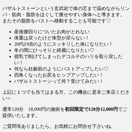
バザルトストーンという玄武岩で体の芯まで温めながらリン
パ・筋肉・脂肪をほぐして痩せやすい身体へと導きます。
またその脂肪をバストへ移動することも可能です♡
産後腰回りについたお肉がとれない
体重は戻ったけど体型が戻らない！
20代の頃のようにスッキリした体になりたい！
冬の間にひっそりと綺麗になりたい♡
授乳で削げてしまったデコルテのハリを取り戻した
い！
何なら妊娠前のようにバストアップしたい♡
四角くなったお尻をヒップアップしたい！
バザルトストーンって何？受けてみたい！
上記に１つでも当てはまる方、この機会に是非ご来店くださ
い✨
通常120分 18,000円の施術を
初回限定で120分12,000円
でご
提供いたします。
ご質問等ありましたら、お気軽にお問合せ下さいね。